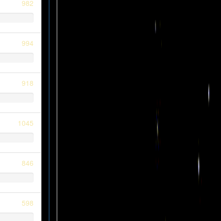
982
994
918
1045
846
598