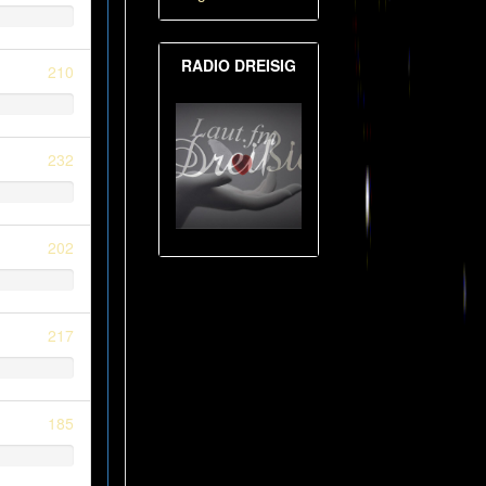
RADIO DREISIG
210
232
202
217
185