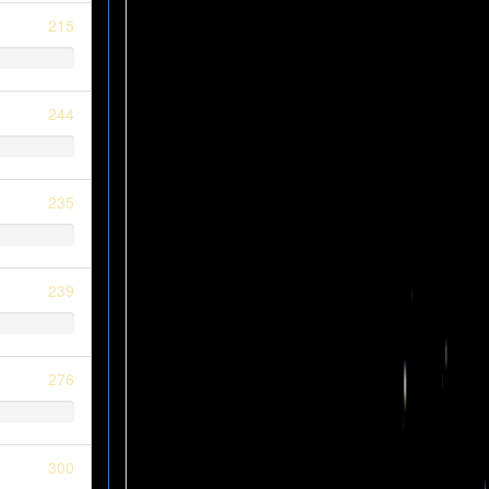
215
244
235
239
276
300