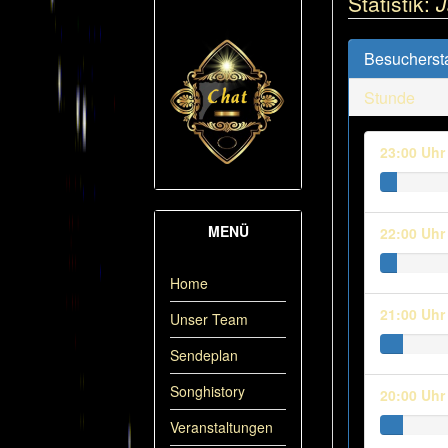
Statistik:
J
Besuchersta
Stunde
23:00 Uhr
MENÜ
22:00 Uhr
Home
21:00 Uhr
Unser Team
Sendeplan
Songhistory
20:00 Uhr
Veranstaltungen