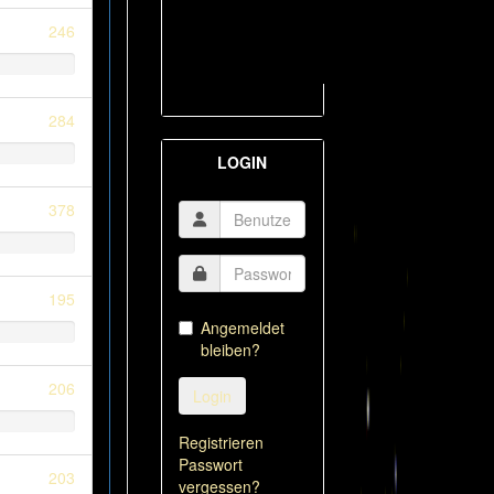
246
284
LOGIN
378
195
Angemeldet
bleiben?
206
Login
Registrieren
Passwort
203
vergessen?