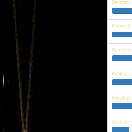
Dienstag
Mittwoch
Donnerst
Freitag
Samstag
Sonntag